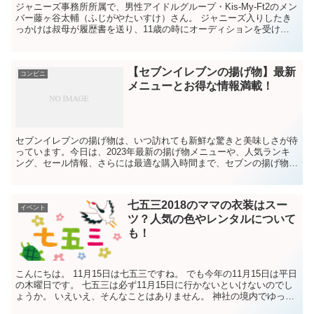
ジャニーズ事務所所属で、男性アイドルグループ・Kis-My-Ft2のメン
バー藤ヶ谷太輔（ふじがやたいすけ）さん。 ジャニーズ入りしたき
っかけは叔母が履歴書を送り、11歳の時にオーディションを受け
て、審査には不合格だったものの、審査の時のナン...
【セブンイレブンの揚げ物】最新
コンビニ
メニューとお得な情報満載！
セブンイレブンの揚げ物は、いつ訪れても新鮮な驚きと美味しさが待
っています。今日は、2023年最新の揚げ物メニューや、人気ランキ
ング、セール情報、さらには最適な購入時間まで、セブンの揚げ物の
魅力を余すことなくご紹介します。
七五三2018のママの衣装はスー
イベント
ツ？人気の色やレンタルについて
も！
こんにちは。 11月15日は七五三ですね。 でも今年の11月15日は平日
の木曜日です。 七五三は必ず11月15日に行かないといけないのでし
ょうか。 いえいえ、そんなことはありません。 神社の境内でゆっく
りと写真を撮ったり、混雑した中で参拝を...