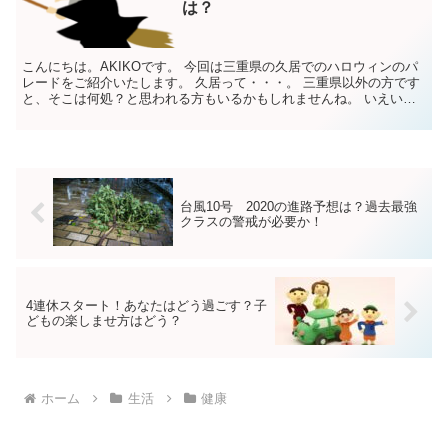
は？
こんにちは。AKIKOです。 今回は三重県の久居でのハロウィンのパ
レードをご紹介いたします。 久居って・・・。 三重県以外の方です
と、そこは何処？と思われる方もいるかもしれませんね。 いえい
え、ところが侮ってはいけません。 三重県の県庁所在...
台風10号 2020の進路予想は？過去最強
クラスの警戒が必要か！
4連休スタート！あなたはどう過ごす？子
どもの楽しませ方はどう？
ホーム
生活
健康