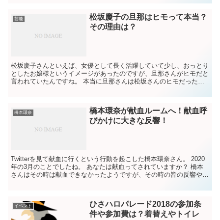
松坂慶子の旦那はヒモって本当？
芸能
その理由は？
松坂慶子さんといえば、女優として長く活躍していて少し、おっとり
としたお嬢様というイメージがあったのですが、旦那さんがヒモだと
言われていたんですね。 本当に旦那さんは松坂さんのヒモだったの
でしょうか？ 何が原因でそう言われていたのか、気になり...
橋本環奈が献血ルームへ！献血呼
橋本環奈
びかけに大きな反響！
Twitterを見て献血に行くという行動を起こした橋本環奈さん。 2020
年の3月のことでしたね。 あなたは献血ってされていますか？ 橋本
さんはその時は献血できなかったようですが、その時の皆の反響や献
血できない理由などについて調べてみました...
ひさハロパレード2018の参加条
イベント
件や参加費は？着替えやトイレ