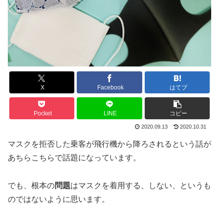
X
Facebook
はてブ
Pocket
LINE
コピー
2020.09.13
2020.10.31
マスクを拒否した乗客が飛行機から降ろされるという話が
あちらこちらで話題になっています。
でも、根本の
問題
はマスクを着用する、しない、というも
のではないように思います。