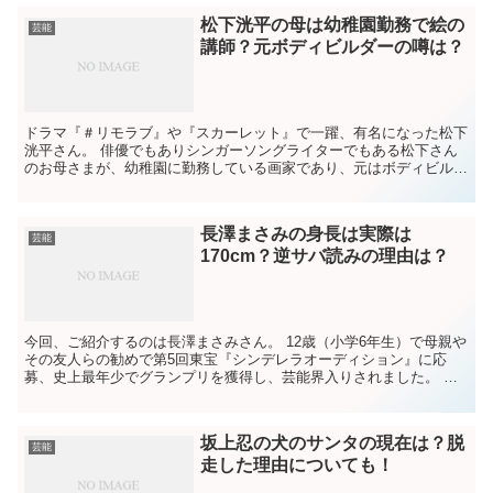
松下洸平の母は幼稚園勤務で絵の
芸能
講師？元ボディビルダーの噂は？
ドラマ『＃リモラブ』や『スカーレット』で一躍、有名になった松下
洸平さん。 俳優でもありシンガーソングライターでもある松下さん
のお母さまが、幼稚園に勤務している画家であり、元はボディビルダ
ーだと言われています。 松下さんのお母さまは一体どうい...
長澤まさみの身長は実際は
芸能
170cm？逆サバ読みの理由は？
今回、ご紹介するのは長澤まさみさん。 12歳（小学6年生）で母親や
その友人らの勧めで第5回東宝『シンデレラオーディション』に応
募、史上最年少でグランプリを獲得し、芸能界入りされました。 テ
レビなどに写ると実物より太って見えるため、本当は細く...
坂上忍の犬のサンタの現在は？脱
芸能
走した理由についても！