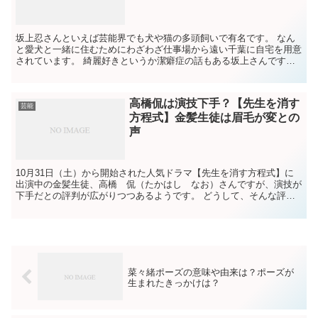
坂上忍さんといえば芸能界でも犬や猫の多頭飼いで有名です。 なん
と愛犬と一緒に住むためにわざわざ仕事場から遠い千葉に自宅を用意
されています。 綺麗好きというか潔癖症の話もある坂上さんですか
ら、最初は犬が嫌いだったそうです。 私も潔癖症というお...
高橋侃は演技下手？【先生を消す
芸能
方程式】金髪生徒は眉毛が変との
声
10月31日（土）から開始された人気ドラマ【先生を消す方程式】に
出演中の金髪生徒、高橋 侃（たかはし なお）さんですが、演技が
下手だとの評判が広がりつつあるようです。 どうして、そんな評判
が広がっているのか、「高橋侃は演技下手？【先生を消す...
菜々緒ポーズの意味や由来は？ポーズが
生まれたきっかけは？