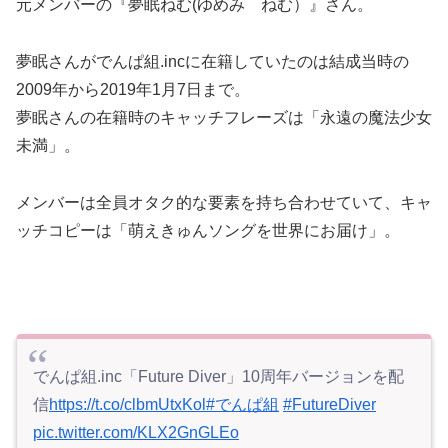
元メンバーの『夢眠ねむ(ゆめみ ねむ）』さん。
夢眠さんがでんぱ組.incに在籍していたのは結成当時の
2009年から2019年1月7日まで。
夢眠さんの在籍時のキャッチフレーズは「永遠の魔法少女
未満」。
メンバーは全員オタク的な要素を持ち合わせていて、キャ
ッチコピーは「萌えきゅんソングを世界にお届け」。
でんぱ組.inc「Future Diver」10周年バージョンを配
信
https://t.co/clbmUtxKol
#でんぱ組
#FutureDiver
pic.twitter.com/KLX2GnGLEo