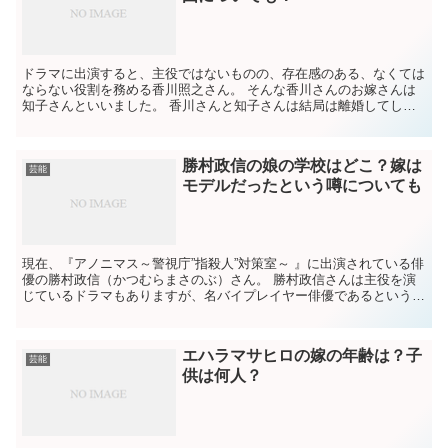
ドラマに出演すると、主役ではないものの、存在感のある、なくては
ならない役割を務める香川照之さん。 そんな香川さんのお嫁さんは
知子さんといいました。 香川さんと知子さんは結局は離婚してしま
いましたが、その離婚理由や、現在二人のお子さんはどうし...
勝村政信の娘の学校はどこ？嫁は
芸能
モデルだったという噂についても
現在、『アノニマス～警視庁”指殺人”対策室～ 』に出演されている俳
優の勝村政信（かつむらまさのぶ）さん。 勝村政信さんは主役を演
じているドラマもありますが、名バイプレイヤー俳優であるというイ
メージが強いのは私だけでしょうか。 なかなかのイケ...
エハラマサヒロの嫁の年齢は？子
芸能
供は何人？