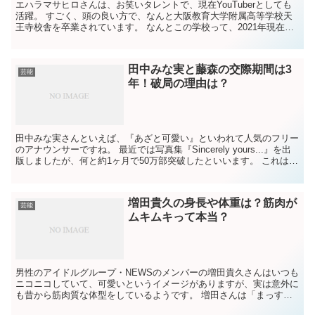
エハラマサヒロさんは、お笑いタレントで、現在YouTuberとしても
活躍。 すごく、頭の良い方で、なんと大阪教育大学附属高等学校天
王寺校舎を卒業されています。 なんとこの学校って、2021年現在で
偏差値72です。 凄いですね。 元々はコンビ...
田中みな実と藤森の交際期間は3
芸能
年！破局の理由は？
田中みな実さんといえば、『あざと可愛い』といわれて人気のフリー
のアナウンサーですね。 最近では写真集『Sincerely yours...』を出
版しましたが、何と約1ヶ月で50万部突破したといいます。 これは異
例だということですが、「可愛い...
増田貴久の身長や体重は？筋肉が
芸能
ムキムキって本当？
男性のアイドルグループ・NEWSのメンバーの増田貴久さんはいつも
ニコニコしていて、可愛いというイメージがありますが、実は意外に
も昔から筋肉質な体型をしているようです。 増田さんは「まっす
ー」と呼ばれ、「テゴマス」のメンバーでもあり、癒しキャ...